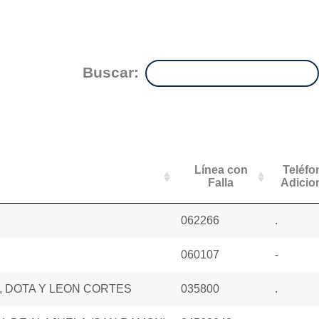
Buscar:
Línea con
Teléfo
Falla
Adicio
062266
.
060107
-
, DOTA Y LEON CORTES
035800
.