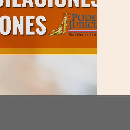
Erick Tenorio Rojas
S
Teléfono:
Te
2549-1594
2
Correo electrónico:
C